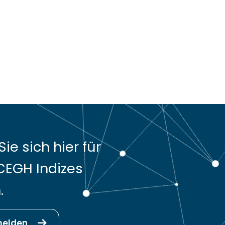
ie sich hier für
CEGH Indizes
.
melden