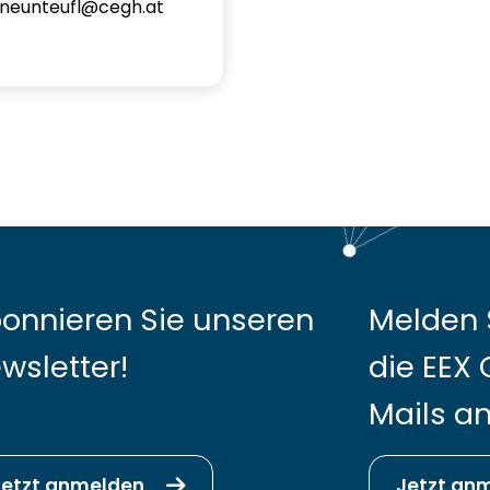
.neunteufl@cegh.at
onnieren Sie unseren
Melden S
wsletter!
die EEX 
Mails an
Jetzt anmelden
Jetzt an