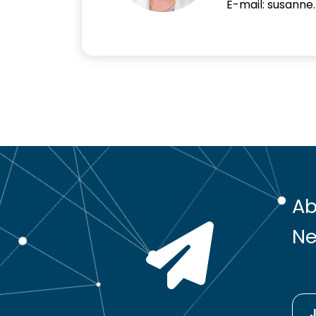
E-mail: susanne
Ab
Ne