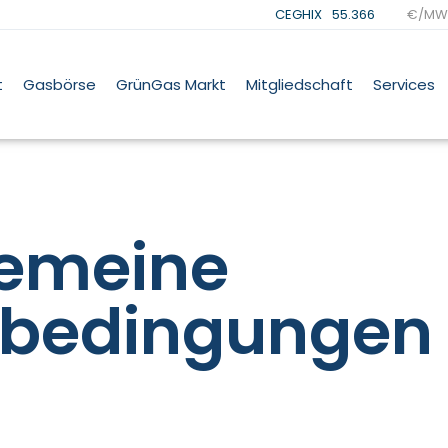
CEGHIX
55.366
€/MW
t
Gasbörse
GrünGas Markt
Mitgliedschaft
Services
gemeine
sbedingungen