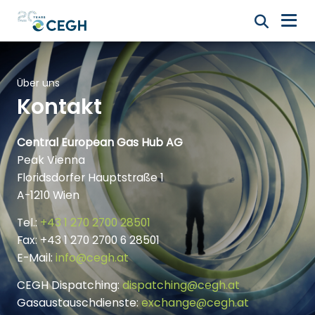
Über uns
Kontakt
Central European Gas Hub AG
Peak Vienna
Floridsdorfer Hauptstraße 1
A-1210 Wien
Tel.:
+43 1 270 2700 28501
Fax: +43 1 270 2700 6 28501
E-Mail:
info@cegh.at
CEGH Dispatching:
dispatching@cegh.at
Gasaustauschdienste:
exchange@cegh.at